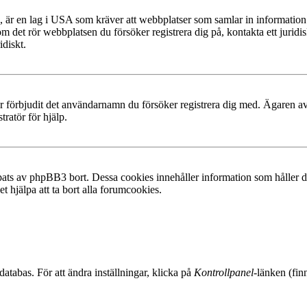
, är en lag i USA som kräver att webbplatser som samlar in information f
 om det rör webbplatsen du försöker registrera dig på, kontakta ett juri
diskt.
ler förbjudit det användarnamn du försöker registrera dig med. Ägaren av
ratör för hjälp.
ats av phpBB3 bort. Dessa cookies innehåller information som håller dig
t hjälpa att ta bort alla forumcookies.
databas. För att ändra inställningar, klicka på
Kontrollpanel
-länken (fin