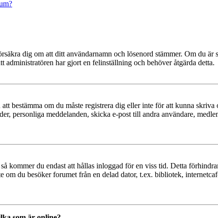
rum?
t, försäkra dig om att ditt användarnamn och lösenord stämmer. Om du är s
tt administratören har gjort en felinställning och behöver åtgärda detta.
en att bestämma om du måste registrera dig eller inte för att kunna skriva 
ilder, personliga meddelanden, skicka e-post till andra användare, medl
så kommer du endast att hållas inloggad för en viss tid. Detta förhindrar
 om du besöker forumet från en delad dator, t.ex. bibliotek, internetcaf
ilka som är online?