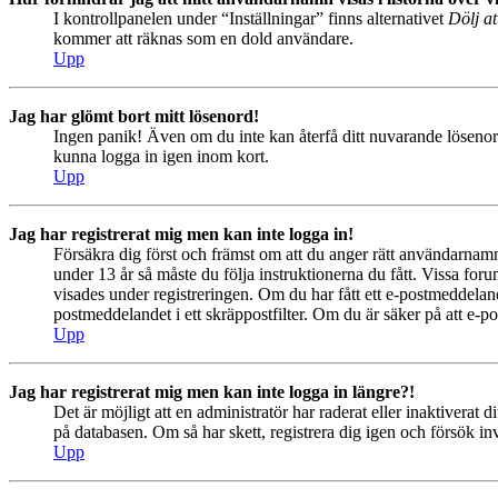
I kontrollpanelen under “Inställningar” finns alternativet
Dölj at
kommer att räknas som en dold användare.
Upp
Jag har glömt bort mitt lösenord!
Ingen panik! Även om du inte kan återfå ditt nuvarande lösenord
kunna logga in igen inom kort.
Upp
Jag har registrerat mig men kan inte logga in!
Försäkra dig först och främst om att du anger rätt användarna
under 13 år så måste du följa instruktionerna du fått. Vissa for
visades under registreringen. Om du har fått ett e-postmeddeland
postmeddelandet i ett skräppostfilter. Om du är säker på att e-p
Upp
Jag har registrerat mig men kan inte logga in längre?!
Det är möjligt att en administratör har raderat eller inaktiver
på databasen. Om så har skett, registrera dig igen och försök in
Upp