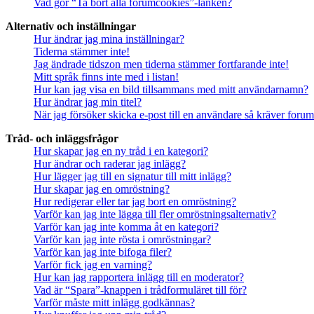
Vad gör “Ta bort alla forumcookies”-länken?
Alternativ och inställningar
Hur ändrar jag mina inställningar?
Tiderna stämmer inte!
Jag ändrade tidszon men tiderna stämmer fortfarande inte!
Mitt språk finns inte med i listan!
Hur kan jag visa en bild tillsammans med mitt användarnamn?
Hur ändrar jag min titel?
När jag försöker skicka e-post till en användare så kräver forume
Tråd- och inläggsfrågor
Hur skapar jag en ny tråd i en kategori?
Hur ändrar och raderar jag inlägg?
Hur lägger jag till en signatur till mitt inlägg?
Hur skapar jag en omröstning?
Hur redigerar eller tar jag bort en omröstning?
Varför kan jag inte lägga till fler omröstningsalternativ?
Varför kan jag inte komma åt en kategori?
Varför kan jag inte rösta i omröstningar?
Varför kan jag inte bifoga filer?
Varför fick jag en varning?
Hur kan jag rapportera inlägg till en moderator?
Vad är “Spara”-knappen i trådformuläret till för?
Varför måste mitt inlägg godkännas?