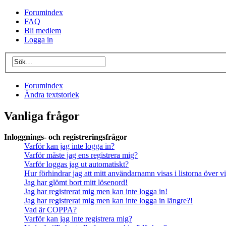
Forumindex
FAQ
Bli medlem
Logga in
Forumindex
Ändra textstorlek
Vanliga frågor
Inloggnings- och registreringsfrågor
Varför kan jag inte logga in?
Varför måste jag ens registrera mig?
Varför loggas jag ut automatiskt?
Hur förhindrar jag att mitt användarnamn visas i listorna över v
Jag har glömt bort mitt lösenord!
Jag har registrerat mig men kan inte logga in!
Jag har registrerat mig men kan inte logga in längre?!
Vad är COPPA?
Varför kan jag inte registrera mig?