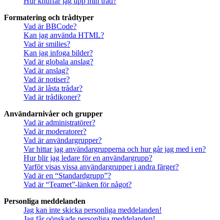
Hur knuffar jag upp min tråd?
Formatering och trådtyper
Vad är BBCode?
Kan jag använda HTML?
Vad är smilies?
Kan jag infoga bilder?
Vad är globala anslag?
Vad är anslag?
Vad är notiser?
Vad är låsta trådar?
Vad är trådikoner?
Användarnivåer och grupper
Vad är administratörer?
Vad är moderatorer?
Vad är användargrupper?
Var hittar jag användargrupperna och hur går jag med i en?
Hur blir jag ledare för en användargrupp?
Varför visas vissa användargrupper i andra färger?
Vad är en “Standardgrupp”?
Vad är “Teamet”-länken för något?
Personliga meddelanden
Jag kan inte skicka personliga meddelanden!
Jag får oönskade personliga meddelanden!