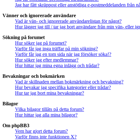
Jag har fått skräppost eller anstötliga e-postmeddelanden från 
Vänner och ignorerade användare
Vad är vän- och ignorerade användarelistan för något?
Hur lägger jag till / tar jag bort användare från min vän- eller 
Sökning på forumet
Hur söker jag på forumet?
Varför får jag inga träffar på min sökning?
Varför får jag en tom sida när jag försöker söka!?
Hur söker jag efter medlemmar?
Hur hittar jag mina egna inlägg och trådar?
Bevakningar och bokmärken
Vad är skillnaden mellan bokmärkning och bevakning?
Hur bevakar jag specifika kategorier eller trådar?
Hur tar jag bort mina bevakningar?
Bilagor
Vilka bilagor tillåts på detta forum?
Hur hittar jag alla mina bilagor?
Om phpBB3
Vem har gjort detta forum?
Varför finns inte funktionen X?