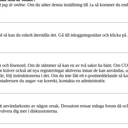
t jag är online
. Om du sätter denna inställning till
så kommer du endast
Ja
 så kan du enkelt återställa det. Gå till inloggningssidan och klicka på
mn och lösenord. Om de stämmer så kan en av två saker ha hänt. Om COP
um kräver också att nya registreringar aktiveras innan de kan användas, a
e, följ instruktionerna i det. Om du inte fått ett e-postmeddelande så ka
ostadressen du angav var korrekt, kontakta en administratör.
at ditt användarkonto av någon orsak. Dessutom rensar många forum då och
volvera dig mer i diskussionerna.