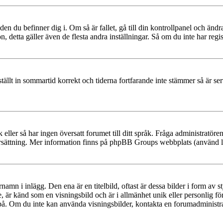
den du befinner dig i. Om så är fallet, gå till din kontrollpanel och änd
, detta gäller även de flesta andra inställningar. Så om du inte har regis
 ställt in sommartid korrekt och tiderna fortfarande inte stämmer så är s
råk eller så har ingen översatt forumet till ditt språk. Fråga administratö
ersättning. Mer information finns på phpBB Groups webbplats (använd l
mn i inlägg. Den ena är en titelbild, oftast är dessa bilder i form av s
e, är känd som en visningsbild och är i allmänhet unik eller personlig för
 på. Om du inte kan använda visningsbilder, kontakta en forumadministrat