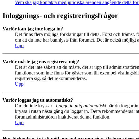
Vem ska jag kontakta med juridiska ärenden angående detta fo
Inloggnings- och registreringsfrågor
Varför kan jag inte logga in?
Det finns flera möjliga förklaringar till detta. Först och främs
om att du inte har bannlysts från forumet. Det är också möjligt a
Upp
Varför måste jag ens registrera mig?
Det är det inte säkert att du måste, det är upp till administratör
funktioner som inte finns för gäster som till exempel visningsb
registrera sig, så det rekommenderas.
Upp
Varför loggas jag ut automatiskt?
Om du inte kryssar i
Logga in mig automatiskt
när du loggar in 
kryssa i rutan nästa gång du loggar in. Detta rekommenderas inte
forumadministratören inaktiverat denna funktion.
Upp
Hur förhindrar jag att mitt användarnamn visas i listorna över v