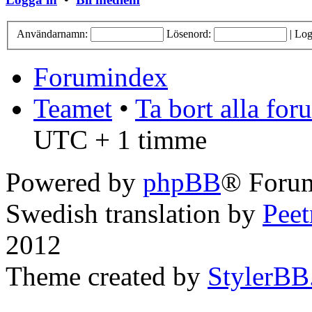
Användarnamn:
Lösenord:
|
Log
Forumindex
Teamet
•
Ta bort alla fo
UTC + 1 timme
Powered by
phpBB
® Forum
Swedish translation by
Pee
2012
Theme created by
StylerBB