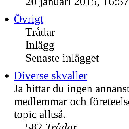
20 januari 2015, 16:57
Övrigt
Trådar
Inlägg
Senaste inlägget
Diverse skvaller
Ja hittar du ingen annans
medlemmar och företeelser
topic alltså.
582
Trådar