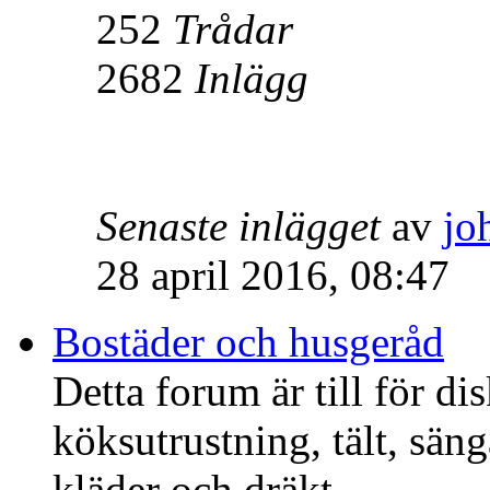
252
Trådar
2682
Inlägg
Senaste inlägget
av
jo
28 april 2016, 08:47
Bostäder och husgeråd
Detta forum är till för di
köksutrustning, tält, säng
kläder och dräkt.