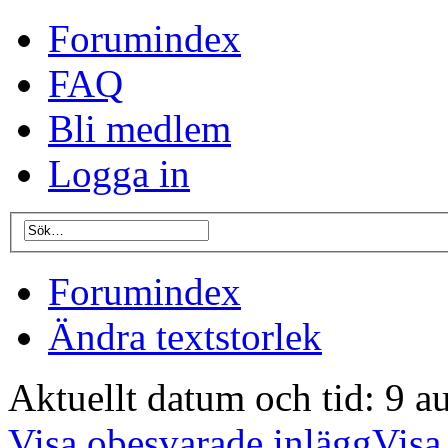
Forumindex
FAQ
Bli medlem
Logga in
Forumindex
Ändra textstorlek
Aktuellt datum och tid: 9 a
Visa obesvarade inlägg
Visa