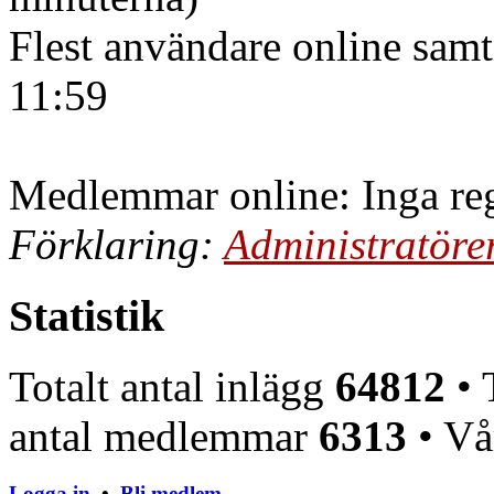
Flest användare online samt
11:59
Medlemmar online: Inga reg
Förklaring:
Administratöre
Statistik
Totalt antal inlägg
64812
• 
antal medlemmar
6313
• Vå
Logga in
•
Bli medlem