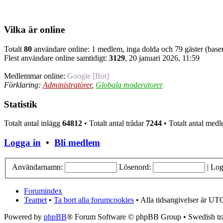
Vilka är online
Totalt
80
användare online: 1 medlem, inga dolda och 79 gäster (baser
Flest användare online samtidigt:
3129
, 20 januari 2026, 11:59
Medlemmar online:
Google [Bot]
Förklaring:
Administratörer
,
Globala moderatorer
Statistik
Totalt antal inlägg
64812
• Totalt antal trådar
7244
• Totalt antal me
Logga in
•
Bli medlem
Användarnamn:
Lösenord:
|
Log
Forumindex
Teamet
•
Ta bort alla forumcookies
• Alla tidsangivelser är UT
Powered by
phpBB
® Forum Software © phpBB Group • Swedish tra