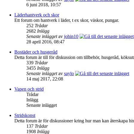
6 juni 2018, 10:57
Läderhantverk och skor
Ett forum om hantverk i läder, t ex skor, väskor, pungar.
252
Trådar
2682
Inlägg
Senaste inlägget
av
johin10
28 april 2016, 08:47
Bostäder och husgeråd
Detta forum är till för diskussion om tillbehör, husgeråd, köksutr
339
Trådar
3455
Inlägg
Senaste inlägget
av
saylo
14 maj 2017, 22:08
Vapen och strid
Trådar
Inlägg
Senaste inlägget
Stridskonst
Detta forum är för diskussioner kring hur man kan återskapa hist
137
Trådar
1908
Inlägg