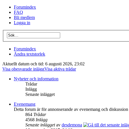
Forumindex
FAQ
Bli medlem
Logga in
Forumindex
Ändra textstorlek
Aktuellt datum och tid: 6 augusti 2026, 23:02
Visa obesvarade inlägg
Visa aktiva trådar
Nyheter och information
Trådar
Inlägg
Senaste inlägget
Evenemang
Detta forum är för annonserande av evenemang och diskussion
864
Trådar
4568
Inlägg
Senaste inlägget
av
desdemona