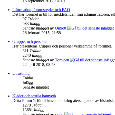
16 september 2017, 04:10
Information, forumsregler och FAQ
Det här forumet är till för meddelanden från administrat
97
Trådar
683
Inlägg
Senaste inlägget
av
Omlott
26 februari 2015, 21:58
Grupper och personer
Här presenteras grupper och personer verksamma på forumet.
311
Trådar
2240
Inlägg
Senaste inlägget
av
Torbjörn
22 april 2018, 08:53
Utrustning
Trådar
Inlägg
Senaste inlägget
Kläder och textila hantverk
Detta forum är för diskussioner kring återskapande av historiska
1270
Trådar
13681
Inlägg
Senaste inlägget
av
saylo