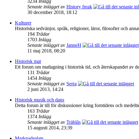
3234
Inlägg
Senaste inlägget
av
History freak
30 december 2018, 18:12
Kulturer
Historiska sedvänjor, språk, religioner, läror, filosofier och ann
194
Trådar
1703
Inlägg
Senaste inlägget
av
JanneH
11 maj 2018, 08:20
Historisk mat
Ett forum om matlagning i historisk tid, och återskapandet av de
131
Trådar
1454
Inlägg
Senaste inlägget
av
Serra
2 juni 2013, 14:24
Historisk musik och dans
Detta forum är till för diskussioner kring forntidens och medelt
163
Trådar
1374
Inlägg
Senaste inlägget
av
Träblås
15 augusti 2014, 23:39
Marknadsplats