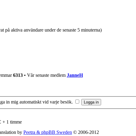
at på aktiva användare under de senaste 5 minuterna)
dlemmar
6313
• Vår senaste medlem
JanneH
ga in mig automatiskt vid varje besök.
C + 1 timme
nslation by
Peetra & phpBB Sweden
© 2006-2012