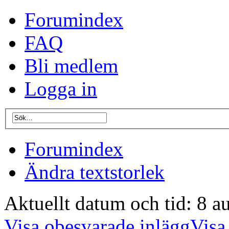
Forumindex
FAQ
Bli medlem
Logga in
Forumindex
Ändra textstorlek
Aktuellt datum och tid: 8 a
Visa obesvarade inlägg
Visa