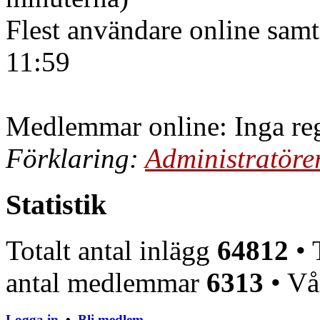
Flest användare online samt
11:59
Medlemmar online: Inga reg
Förklaring:
Administratöre
Statistik
Totalt antal inlägg
64812
• 
antal medlemmar
6313
• Vå
Logga in
•
Bli medlem