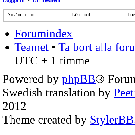
Användarnamn:
Lösenord:
|
Log
Forumindex
Teamet
•
Ta bort alla fo
UTC + 1 timme
Powered by
phpBB
® Forum
Swedish translation by
Pee
2012
Theme created by
StylerBB