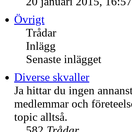
20 januari 2015, 16:57
Övrigt
Trådar
Inlägg
Senaste inlägget
Diverse skvaller
Ja hittar du ingen annans
medlemmar och företeelser
topic alltså.
582
Trådar