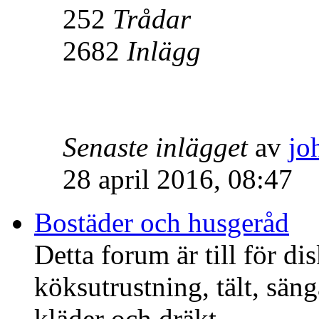
252
Trådar
2682
Inlägg
Senaste inlägget
av
jo
28 april 2016, 08:47
Bostäder och husgeråd
Detta forum är till för di
köksutrustning, tält, säng
kläder och dräkt.