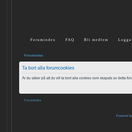
Forumindex
FAQ
Bli medlem
Logga
Forumindex
Ta bort alla forumcookies
Är du säker på att du vill ta bort alla cookies som skapats av detta fo
Forumindex
Powered b