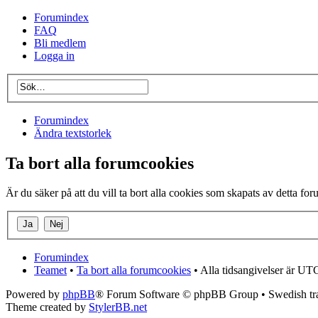
Forumindex
FAQ
Bli medlem
Logga in
Forumindex
Ändra textstorlek
Ta bort alla forumcookies
Är du säker på att du vill ta bort alla cookies som skapats av detta fo
Forumindex
Teamet
•
Ta bort alla forumcookies
• Alla tidsangivelser är UT
Powered by
phpBB
® Forum Software © phpBB Group • Swedish tra
Theme created by
StylerBB.net