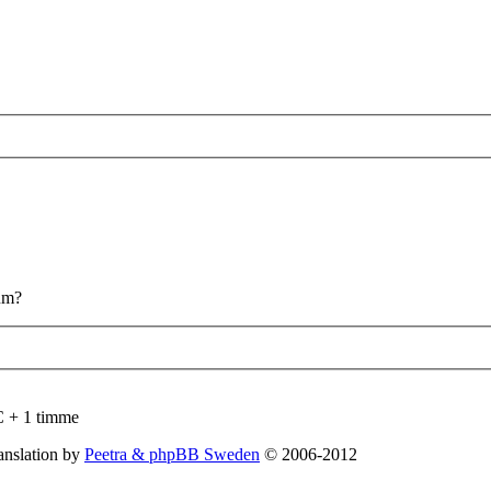
rum?
C + 1 timme
nslation by
Peetra & phpBB Sweden
© 2006-2012