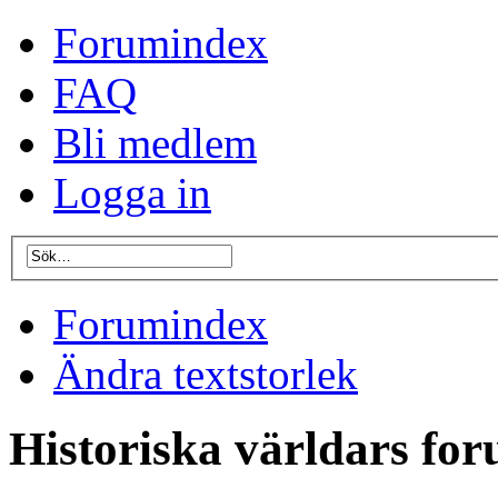
Forumindex
FAQ
Bli medlem
Logga in
Forumindex
Ändra textstorlek
Historiska världars foru