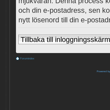
mjukvaran. Denna process k
och din e-postadress, sen k
nytt lösenord till din e-postad
Tillbaka till inloggningsskär
Forumindex
Powered b