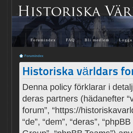
Forumindex
FAQ
Bli medlem
Logga
Forumindex
Historiska världars fo
Denna policy förklarar i detal
deras partners (hädanefter “vi
forum”, “https://historiskava
“de”, “dem”, “deras”, “phpB