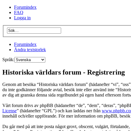
Forumindex
FAQ
Logga in
Forumindex
Ändra textstorlek
Språk:
Historiska världars forum - Registrering
Genom att besöka “Historiska världars forum” (hädanefter “vi”, “oss”, “
du inte godkänner följande avtal, besök inte eller använd inte “Histor
av dig att granska denna sida regelbundet på egen hand eftersom fortsa
Vårt forum drivs av phpBB (hädanefter “de”, “dem”, “deras”, “ph
License
” (hädanefter “GPL”) och kan laddas ner från
www.phpbb.c
innehåll och/eller uppförande. För mer information om phpBB, besö
Du går med på att inte posta något grovt, obscent, vulgärt, förtalande, 