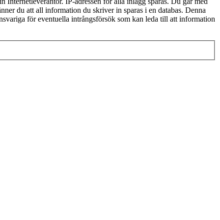
in Internetleverantör. IP-adressen för alla inlägg sparas. Du går med
änner du att all information du skriver in sparas i en databas. Denna
svariga för eventuella intrångsförsök som kan leda till att information