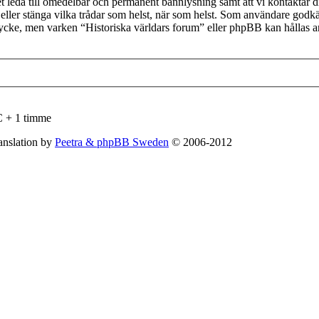
et leda till omedelbar och permanent bannlysning samt att vi kontaktar d
tta eller stänga vilka trådar som helst, när som helst. Som användare godk
mtycke, men varken “Historiska världars forum” eller phpBB kan hållas an
C + 1 timme
nslation by
Peetra & phpBB Sweden
© 2006-2012