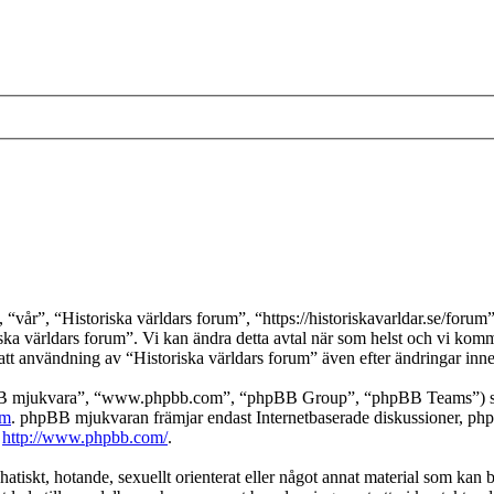
vår”, “Historiska världars forum”, “https://historiskavarldar.se/forum”)
iska världars forum”. Vi kan ändra detta avtal när som helst och vi komme
tt användning av “Historiska världars forum” även efter ändringar innebär
pBB mjukvara”, “www.phpbb.com”, “phpBB Group”, “phpBB Teams”) som
om
. phpBB mjukvaran främjar endast Internetbaserade diskussioner, phpBB
k
http://www.phpbb.com/
.
hatiskt, hotande, sexuellt orienterat eller något annat material som kan br