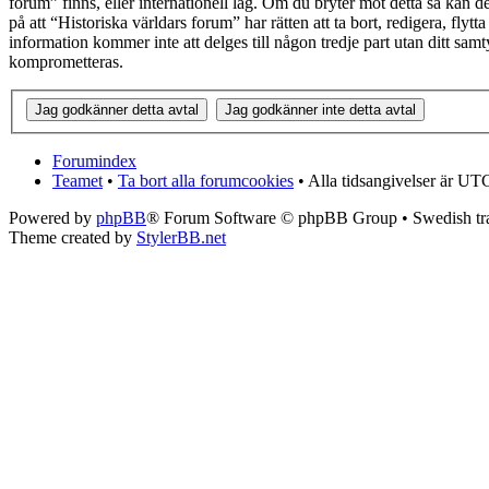
forum” finns, eller internationell lag. Om du bryter mot detta så kan d
på att “Historiska världars forum” har rätten att ta bort, redigera, fly
information kommer inte att delges till någon tredje part utan ditt sa
komprometteras.
Forumindex
Teamet
•
Ta bort alla forumcookies
• Alla tidsangivelser är UT
Powered by
phpBB
® Forum Software © phpBB Group • Swedish tra
Theme created by
StylerBB.net