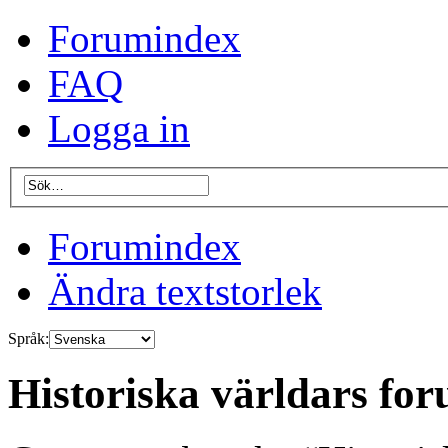
Forumindex
FAQ
Logga in
Forumindex
Ändra textstorlek
Språk:
Historiska världars for