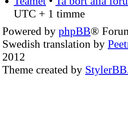
Teamet
•
Ta bort alla fo
UTC + 1 timme
Powered by
phpBB
® Forum
Swedish translation by
Pee
2012
Theme created by
StylerBB