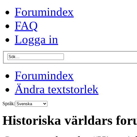
Forumindex
FAQ
Logga in
Forumindex
Ändra textstorlek
Språk:
Historiska världars for