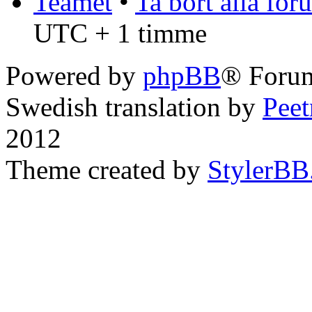
Teamet
•
Ta bort alla fo
UTC + 1 timme
Powered by
phpBB
® Forum
Swedish translation by
Pee
2012
Theme created by
StylerBB