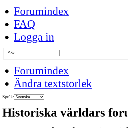
Forumindex
FAQ
Logga in
Forumindex
Ändra textstorlek
Språk:
Historiska världars for