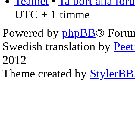
Teamet
•
Ta bort alla fo
UTC + 1 timme
Powered by
phpBB
® Forum
Swedish translation by
Pee
2012
Theme created by
StylerBB