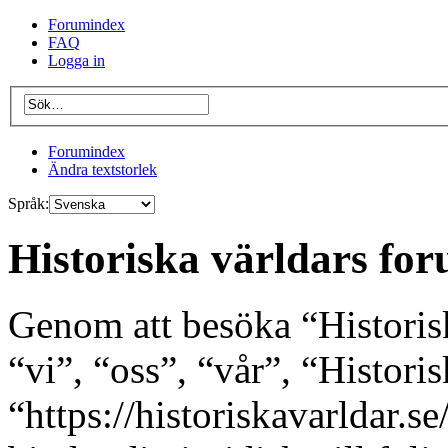
Forumindex
FAQ
Logga in
Forumindex
Ändra textstorlek
Språk:
Historiska världars for
Genom att besöka “Historis
“vi”, “oss”, “vår”, “Histori
“https://historiskavarldar.s