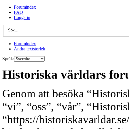
Forumindex
FAQ
Logga in
Forumindex
Ändra textstorlek
Språk:
Historiska världars for
Genom att besöka “Historis
“vi”, “oss”, “vår”, “Histori
“https://historiskavarldar.s