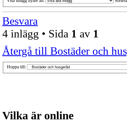
Visa inlägg nyare än:
Sortera
Besvara
4 inlägg • Sida
1
av
1
Återgå till Bostäder och hu
Hoppa till:
Vilka är online