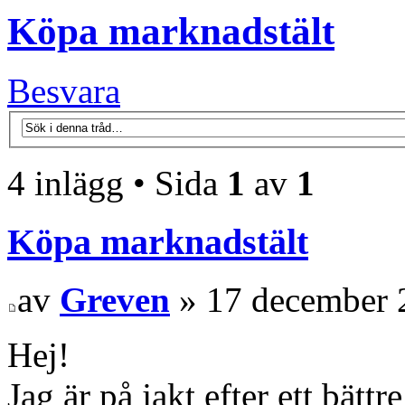
Köpa marknadstält
Besvara
4 inlägg • Sida
1
av
1
Köpa marknadstält
av
Greven
» 17 december 
Hej!
Jag är på jakt efter ett bätt