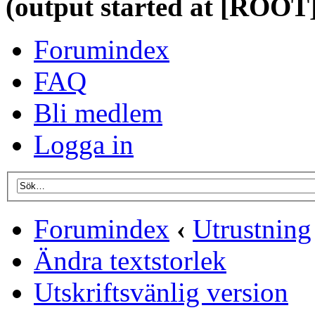
(output started at [ROOT]
Forumindex
FAQ
Bli medlem
Logga in
Forumindex
‹
Utrustning
Ändra textstorlek
Utskriftsvänlig version