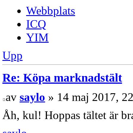
Webbplats
ICQ
YIM
Upp
Re: Köpa marknadstält
av
saylo
» 14 maj 2017, 2
Åh, kul! Hoppas tältet är br